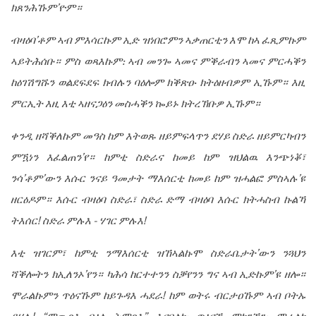
ክጸንሕኹም’ዮም።
ብዛዕባ’ቶም ኣብ ምእሳርኩም ኢድ ዝነበሮምን ኣቃጠርቲን እሞ ከኣ ፈጺምኩም
ኣይትሕሰቡ። ምስ ወጻእኩም᎓ ኣብ መንጐ ኣመና ምቕራብን ኣመና ምርሓቕን
ከዕገሽግሹን ወልደፍደፍ ክብሉን ባዕሎም ክቕጽዑ ክትዕዘብዎም ኢኹም። እዚ
ምርኢት እዚ እቲ ኣዘናጋዕን መስሓቕን ኰይኑ ክትረኽቡዎ ኢኹም።
ቀንዲ ዘሻቕለኩም መዓስ ከም እትወጹ ዘይምፍላጥን ደሃይ ስድራ ዘይምርካብን
ምዃነን እፈልጠን’የ። ከምቲ ስድራና ከመይ ከም ዝህልዉ እንጭነቖ፣
ንሳ’ቶም’ውን እሱር ንናይ ዓመታት ማእሰርቲ ከመይ ከም ዝሓልፎ ምስኣሉ’ዩ
ዘርዕዶም። እሱር ብዛዕባ ስድራ፣ ስድራ ድማ ብዛዕባ እሱር ክትሓስብ ኩልኻ
ትእሰር! ስድራ ምሉእ - ሃገር ምሉእ!
እቲ ዝገርም፣ ከምቲ ንማእሰርቲ ዝኸኣልኩሞ ስድራቤታት’ውን ንጓህን
ሻቕሎትን ክኢለንኦ’የን። ካሕሳ ከርተተንን ስቓየንን ግና ኣብ ኢድኩም’ዩ ዘሎ።
ሞራልኩምን ጥዕናኹም ከይጉዳእ ሓደራ! ከም ወትሩ ብርታዐኹም ኣብ ቦትኡ