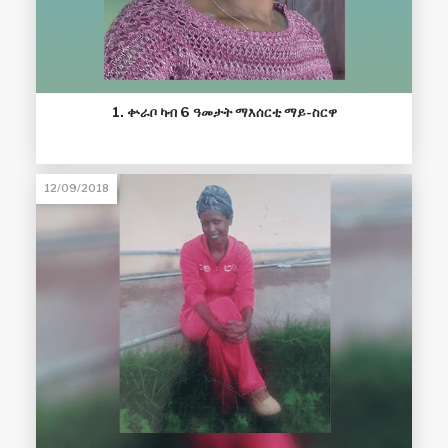
1. ቍራቦ ካብ 6 ዓመታት ማእሰርቲ ማይ-ስርዋ
12/09/2018