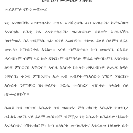
ራብዓይን መወዳእታን ክፋል
መፈጸምታ ናይቲ መጀመሪ
ነቲ እናወደቕኩ እናተንሳእኩ᎓ ተስፋ እናቘረጽኩ ሓቦ እናጸፈኹ᎓ ከምኡ’ውን
እናነባዕኩ ሳሕቲ ከኣ እናተተስፈኹ᎓ ዝሓለፍኩዎ ህይወት እናሰሓቕኩ
ከዘንትወሉ ስለ ዝበቓዕኩ ንፈጣርየይ አመስግን። ንኵሉ ደላይ ሰላምን ደጋፊ
ውጹዕን ኣኽብሮተይ እገልጽ። ናባይ ብምድዋልን ኣብ መውሃቢ ርእይቶ
ሓሳብኩም ብምስፋር ኰነ ደገፍኩም ብምግላጽ ሞራል ዝሃብኩምኒ ኣንበብቲ
ልባዊ ምስጋናይ አቕርብ። ኣብዚ ስለስተ ክፋላት ዘቕረብኩዎ ጽሑፍ ከዳሉ
ዝቐሰበኒ ቀንዲ ምኽንያት᎓ እታ ኣብ ኣብያተ-ማእሰርቲ ሃገርና ንዝርከቡ
እሱራት ንምዝካር ዝተወፈየት ወርሒ መስከረም ብስቕታ ክሓልፋ ስለ
ዘይመረጽኩ’የ።
ስመይ ካብ ዝርዝር እሱራት ካብ ዝወጽእ᎓ ምስ ዘከርቲ እሱራት ተጸንቢረ
ዘሕልፋ ዘለኹ ናይ ፈለማ መስከረም ብምዃና᎓ ነቲ እሱራት ዘሕልፉዎ ህይወት
እናሓሰብና ንኽንዝክሮም᎓ ኣብ ልዕሊ’ቲ መብዛሕትና እንፈልጦ ህይወት ቤት