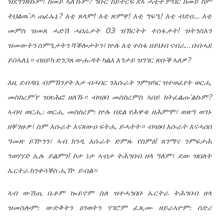
ዝደንገጽኩም፣ ከመይ ኣለኹም? ንቡር ከይተርፍ ደኣ ሓቲተ‘ምበር ከመይ ከም
ትህልዉ’ዶ ጠፊኡኒ? እቲ ጸላም! እቲ ጽምዋ! እቲ ግፍዒ! እቲ ብድዐ.... እቲ
መምስ ዝመጸ ሓድሽ ሓበሬታት 03 ዝኽርትት ተስፋታት! ዝትንስእን
ዝመውትን ስምዒታትን ሻቕሎታትን፣ ኵሉ እቲ ተስፋ ዘይህብ ናብራ… በብሓደ
ይሰኣለኒ። ብዘይካ ድንጋጸ ውሑዳት ካልእ እንታይ ዝንገር ጽቡቕ ኣለዎ?
እዚ ደብዳቤ ብምኽንያት እታ ብሓባር ንእሱራት ንምዝካር ዝተወፈየት ወርሒ
መስከረም’የ ዝጽሕፎ ዘለኹ። ብዛዕባ መስከረምስ ኣበይ ክትፈልጡ’ልኩም?
ኣብዛ ወርሒ᎓ ወርሒ መስከረም᎓ ኵሉ በደል የሕዋቱ ዘሕምሞ፣ ወጽዓ ወገኑ
ዘቐንዙዎ፣ ስም እሱራት እናጸውዐ ፍትሒ ይሓትት። ብዛዕባ እሱራት እናሓሰበ
ዓመጽ ይዅንን፣ ኣብ ክንዲ እሱራት ድምጹ የስምዕ! ጸገማና ንምፍታሕ
ንወሃሃድ ኢሉ ይልምን! ኮታ ነታ ኣብታ ትሕንበብ ዘላ ዓለም፣ ደው ዝበለት
ኤርትራ ከንቀሳቕስ ሒዅ ይብል።
ኣብ ውሽጢ ቤቶም ኰይኖም ስለ ዝተሓንበቡ ኤርትራ ትሕንበብ ዘላ
ዝመስሎም᎓ ውድቅትን ዕንወትን ሃገሮም ፈጺሙ ዘይራኣዮም᎓ ስድሪ