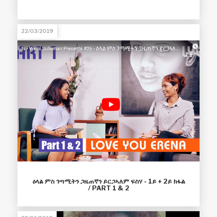
22/03/2019
ዕላል ምስ ገጣሚትን ጋዜጠኛን ይርጋኣለም ፍስሃ - 1ይ + 2ይ ክፋል
/ PART 1 & 2