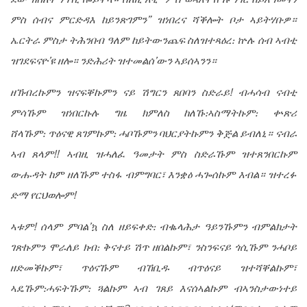
ምስ ሰብና ምርድዳእ ከይንጽገምን” ዝነበረና ሻቕሎት ቦታ ኣይትሃቡዎ።
ኤርትራ ምስታ ትሕንበብ ዓለም ከይትውንጨፍ ስለዝተጻዕረ᎓ ኵሉ ሰብ ኣብቲ
ዝገደፍናዮ’ዩ ዘሎ። ንድሕሪት ዝተመልሰ’ውን ኣይሰኣንን።
ዘኽብረኩምን ዝናፍቐኩምን ናይ ሽግርን ጸበባን ስድራይ! ብሓሳብ ናብቲ
ምሳኹም ዝነበርኩሉ ግዜ ክምለስ ከለኹ᎓ኣስማትኩም᎓ ቍጽሪ
ሸላኹም᎓ ጥዕናዊ ጸገምኩም᎓ ሓቦኹምን ባህርያትኩምን ቅጅል ይብለኒ። ናብራ
ኣብ ጸላም!! ኣብዚ ዝሓለፈ ዓመታት ምስ ስድራኹም ዝተጸንበርኩም
ውሑዳት ከም ዘለኹም ተስፋ ብምግባር፣ እንቋዕ ሓጐሰኩም እብል። ዝተረፉ
ድማ የርህወሎም!
ኣቱም! ሰላም ምባል’ኳ ስለ ዘይፍቀድ᎓ ብቈላሕታ ዓይንኹምን ብምልክታት
ገጽኩምን ሞራለይ ክብ᎓ ቅናተይ ሽጥ ዘበልኩም፣ ንስንፍናይ ጎሲኹም ንሓቦይ
ዘድመቕኩም፣ ጥዕናኹም ብኸቢዱ ብጥዕናይ ዝተሻቐልኩም፣
ኣዴኹም᎓ሓፍትኹም᎓ ጓልኩም ኣብ ገጸይ እናሰኣልኩም ብኣንስታውነተይ