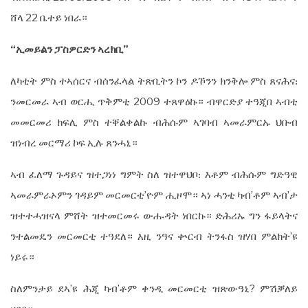
ሸላ 22 ቤተይ ነበራ።
“
ኢመይልን
ፓስዎርድን
ኣረክቢ
”
ለካቲት ምስ ተኣሰርና ብሰንፈላል ትጽቢትን ኮን ዶኾንን ክንቅሎ ምስ ጸናሕና᎓
ንመርመራ ኣብ ወርሒ ጥቅምቲ 2009 ተጸዋዕኩ። ብዋርድያ ተዓጂበ ኣብቲ
መመርመሪ ክፍሊ ምስ ተቐልቀልኩ ብሕሱም ኣገባብ ኣመራምርኡ ህቡብ
ዝነብረ መርማሪ ኮፍ ኢሉ ጸንሓኒ።
ኣብ ፈለማ ጉዳይና ዝተጋነነ ግምት ስለ ዝተዋህቦ᎓ እቶም ብሕሱም ግድዓዊ
ኣመራምራኦምን ገዳይም መርመርቲ’ዮም ሒዞሞ። ኣነ ሓንቲ ካብ’ቶም ኣብ’ታ
ዝተተሓዝናላ ምሸት ዝተመርመሩ ውሑዳት ነበርኩ። ድሕሪኡ ግን ፋይላትና
ንተልመዴን መርመርቲ ተዓደለ። እዚ ንዓና ቍርብ ትንፋስ ዝሃበ ምልክት’ዩ
ነይሩ።
ስለምንታይ ደኣ’ዩ ሕጂ ካብ’ቶም ቀንዲ መርመርቲ ዝጽውዓኒ? ምሽቓለይ