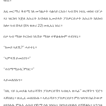
ዛየደ።
እዚ መርማሪ ቅድሚ ገለ መዓልታት ሳልሳይ ርእሱ፣ ኣብ ሸላ ነፍሲ-ወከፍ ናይ’ታ
ኣነ ዝርከባ ጉጅለ እሱራት እናኮለለ ኢመይላት ፓስዎርድታት እሱራት ክእክብ
ከሎ፡ ኣብ ሸላይ (ሸላ ቁጽሪ 22) መጺኡኒ ነበረ።
በታ ኣብ ማዕጾ ትርከብ ንእሽቶ ማዕጾ ተቐልቂሎም ተደሃዩኒ።
“ከመይ ኣለኺ?” ሓተተኒ።
“ኣምላኽ ይመስገን።”
“ተሰማሚዑኪ’ምበር።”
ኣይመለስኩን።
“በሊ ናይ ኢመይል ኣድራሻኽን ፓስዎርድኽን ኣብዚኣ ጽሓፊ” ወረቐትን ፒሮን
ኣቐበለኒ። ጽሒፈ መለስኩሉ። ኣድራሻይን ፓስዎርደይን ምስ ዝላገባ ክፈትውዎ
ዘይክእሉ ምሉእ ሓሳብ የቝማ ስለ ዝነበራ፡ ከየስተብህለላ ተሻቐልኩ። ኣዒንቱ