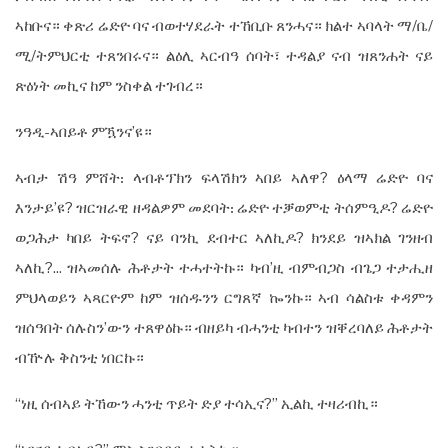
ኣከቡና። ቀጽሪ ሬድዮ ባና ብወተሃደራት ተኸቢቡ ጸንሓና። ክልተ ኣባላት ማ/ቤ/
ሚ/ትምህርቲ ተጸንበሩና። ልዕሊ ኣርብዓ ሰባት፣ ተዳልያ ናብ ዝጸንሐት ናይ
ጽዕነት መኪና ከም ንስቀል ተገብረ።
ንዓዲ-ኣበይቶ ምዃንና’ዩ።
ኣብታ ሽዓ ምሸት᎓ ላብቶፕክን ፍላሽክን ኣበይ ኣለዋ? ዕላማ ሬድዮ ባና
እንታይ’ዩ? ዝርዝራዊ ዘዳልዎም መደባት᎓ ሬድዮ ተቓወምቲ ትሰምዒዶ? ሬድዮ
ወጋሕታ ካበይ ትፍኖ? ናይ ባንኪ ደብተር ኣለኪዶ? ክንደይ ዝኣክል ገንዘብ
ኣለኪ?... ዝኣመሰሉ ሕቶታት ተሓተትኩ። ካብ’ዚ ብምብጋስ ብጌጋ ተታሒዘ
ምህላወይን ኣጻርዮም ከም ዝሰዱንን ርግጸኛ ኰንኩ። ኣብ ሳልስቱ ቀዳምን
ዝሰዓበት ሰሉስን’ውን ተጸዋዕኩ። ብዘይካ ብሓንቲ ካብተን ዝቐረባለይ ሕቶታት
ብዅሉ ቅስንቲ ነበርኩ።
“ነዚ ሰብኣይ ትኸውን ሓንቲ ጥይት ድያ ተሳኢና?” ኢልኪ ተዛሪብኪ።