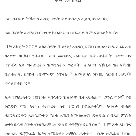
ቀዳማይ ክፋል
“ነዚ ሰብኣይ ትኸውን ሓንቲ ጥይት ድያ ተሳኢና ኢልኪ ተዛሪብኪ”
ንውሕሰነት ሓያሎ ሰብ ዛንታ ክብል᎓ ኣብ ጽሑፈይ ስም ኣይክጠቅስን’የ።
“19 ለካቲት 2009 ልክዕ ሰዓት 4 ድ/ቀ/ ኣገዳሲ ኣኼባ ስለዘሎ ኩሉ ኣባል ኣብ
ኮረድዮ ክርከብ ንሕብር” ኣብ መስቀሊ ሓበሬታ ቤት-ጽሕፈት ሬድዮ ባና
ተሰቒላ ናይ ዝሓደረትን ዝወዓለትን ወረቐት፣ ትእዛዝ ኣኽቢሩ ዝተኣኻኸበ
ሰራሕተኛ᎓ ርዝነት ዘይዋሃቦም ነጥብታት እናኣልዓለ ንከባቢ ኣርብዓ ደቃይቕ
ተሳልዩ ተበተነ።
እታ ዝገፈሐትን ዝበዝሑ ኣባላትን ዝነበሩዋ ቤት-ጽሕፈት “ፓነል ጥዕና” ናብ
ኮሮድዮ ምስ ኣተኻ ቅድሚት ካብ ዝርከባ ክፍልታት’ያ። ኣባላታ ብዛዕባ
ዘይንጹርነትን ኣድላይነትን ናይቲ ኣኼባ እናኣዕለልና፣ ድልዱል ሰብኣይ ምሉእ
ወተሃደራዊ ዕጥቂ ብዝዓጠቐ መንእሰይ ተዓጅቡ ህሩግ በለና። ስም እቲ ኣኪቡና
ዝጸንሐ ዳ/ጀነራል ክ/ት/ን/ሜድያን ጠቒሱ ሓተተና። ቤት-ጽሕፈቱ ካብዚ