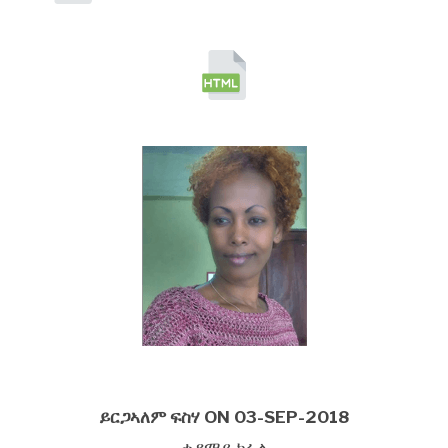
ይርጋኣለም
ፍስሃ
ON 03-SEP-2018