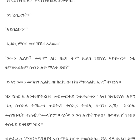
“ነየናይ ሰብኣይ?” ምስ ስንባደይ ሓተትኩ።
“ንፕረሲደንት።”
“ኣይበልኩን።”
“ኢልኪ ምበር መሰኻኽር ኣለዉ።”
“ንመን ኢለዮ? መቸም እዚ ዘረባ ትም ኢልካ ዝበሃል ኣይኰነን። ነቲ
ዘምጽኣልኩም ሰብ ኢለዮ ማለት ድዩ?”
“ደሓን ንመን መዓስን ኢልኪ ዘዘክረኪ ሰብ ከነምጽኣልኪ ኢና᎓” ተባሂለ።
ዝምስክር’ኳ እንተዘየቕረቡ፣ መርመርተይ ንሕቶታቶም ኣብ ዝብድሃሉ እዋን
“ነዚ ሰብኣይ ትኸውን ጥይትዶ ተሳኢና ትብሊ ሰብ’ኮ ኢኺ᎓” እናበሉ
መሰንበዲት ተጠቒሞሙላ’ዮም። ኣነ’ውን ንሳ እናክትጥቀስ፣ ‘ክወጽእ’የ’ ዝብል
ተስፋይ ይቕህም ነበረ።
ብድሕሪ’ዚ 23/05/2009 ናብ ማይ-ስርዋ ተወሰድኩ። ሸላ 48 ድሓር ድማ