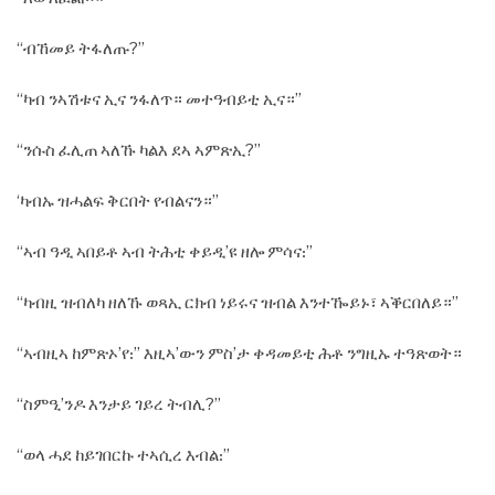
“ብኸመይ ትፋለጡ?”
“ካብ ንኣሽቱና ኢና ንፋለጥ። መተዓብይቲ ኢና።”
“ንሱስ ፈሊጠ ኣለኹ ካልእ ደኣ ኣምጽኢ?”
‘ካብኡ ዝሓልፍ ቅርበት የብልናን።”
“ኣብ ዓዲ ኣበይቶ ኣብ ትሕቲ ቀይዲ’ዩ ዘሎ ምሳና᎓”
“ካብዚ ዝብለካ ዘለኹ ወጻኢ ርክብ ነይሩና ዝብል እንተዀይኑ፣ ኣቕርበለይ።”
“ኣብዚኣ ከምጽኦ’የ᎓” እዚኣ’ውን ምስ’ታ ቀዳመይቲ ሕቶ ንግዚኡ ተዓጽወት።
“ስምዒ’ንዶ እንታይ ገይረ ትብሊ?”
“ወላ ሓደ ከይገበርኩ ተኣሲረ እብል᎓”