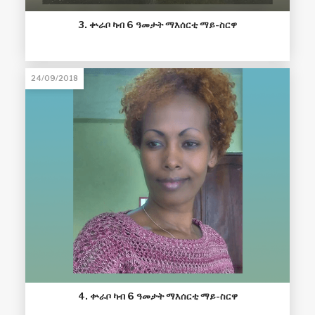
3. ቍራቦ ካብ 6 ዓመታት ማእሰርቲ ማይ-ስርዋ
24/09/2018
4. ቍራቦ ካብ 6 ዓመታት ማእሰርቲ ማይ-ስርዋ