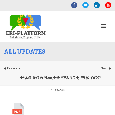
ALL UPDATES
Previous
Next
1. ቍራቦ ካብ 6 ዓመታት ማእሰርቲ ማይ-ስርዋ
04/09/2018