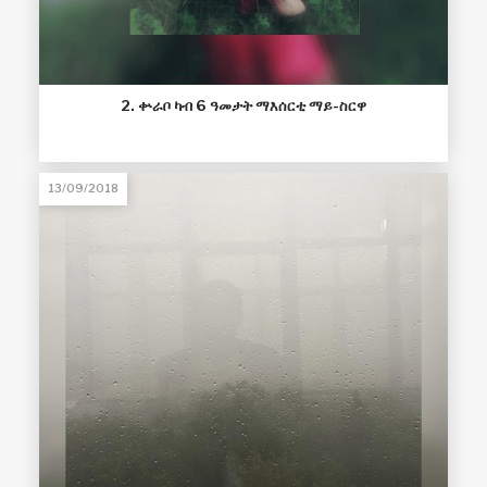
2. ቍራቦ ካብ 6 ዓመታት ማእሰርቲ ማይ-ስርዋ
13/09/2018