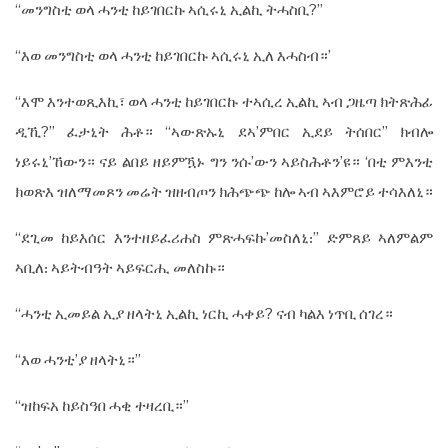
“መንግስቲ ወላ ሓንቲ ከይገበርኩ ኣሲሩኒ ኢልኪ ትሓስቢ?”
“እወ መንግስቲ ወላ ሓንቲ ከይገበርኩ ኣሲሩኒ ኢለ እሓስብ።’
“እሞ እንተወጺእኪ፣ ወላ ሓንቲ ከይገበርኩ ተኣሲረ ኢልኪ ኣብ ጋዜጣ ክትጽሕፊ
ዲኺ?” ፈታኒት ሕቶ። “ኣውጽኡኒ ደኣ’ምበር ኢደይ ትሰበር” ክብሎ
ነይሩኒ’ኸውን። ናይ ልበይ ዘይምዃኑ ግን ንሱ’ውን ኣይስሕቶን’ዩ። ‘በቲ ምእንቲ
ክወጽእ ዝለማመጾን መሬት ዝዘብጦን ክሕጭጭ ከሎ ኣብ ኣእምሮይ ተሳእለኒ።
“ደጊመ ከይእሰር እንተዘይፈሪሐስ ምጽሓፍኩ’መስለኒ᎓” ድምጸይ ኣለምልም
ኣቢለ᎓ ኣይትብዓት ኣይፍርሒ መለስኩ።
“ሓንቲ ኢመይል ኢያ ዘላትኒ ኢልኪ ነርኪ ሓቀይ? ናብ ካልእ ነጥቢ ሰገረ።
“እወ ሓንቲ’ያ ዘላትኒ።”
“ዝከፍአ ከይስዓበ ሓቂ ተዛረቢ።”