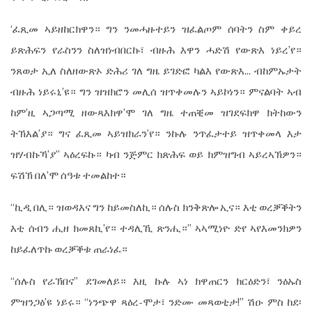
‘ፈጺመ ኣይዘከርክዋን። ግን ንመሓዙተይን ዝፈልጦም ሰባትን ስም ቀይረ
ይጽሕፍን የራስንን ስለዝነብበርኩ፣ ብዙሕ እዋን ሓድሽ የውጽእ ነይረ’የ።
ንጸወታ ኢለ ስለዘውጽኦ ድሕሪ ገለ ግዜ ይገድፎ ካልእ የውጽእ... ብከምኡታት
ብዙሕ ነይሩኒ’ዩ። ግን ዝዝክሮን መሊሰ ዝጥቀመሉን ኣይኮነን። ምናልባት ኣብ
ከም’ዚ ኣጋጣሚ ዘውጻእክዋ’ሞ ገለ ግዜ ተጠቒመ ዝገደፍክዋ ክትከውን
ትኽእል’ያ። ግና ፈጺመ ኣይዝክራን’የ። ንኩሉ ንጥፈታተይ ዝጥቀመላ እታ
ዝሃብኩኻ’ያ” ኣዕረፍኩ። ካብ ንጅምር ክጽሕፍ ወይ ክምዝግብ ኣይረኣኽዎን።
ፍሽኽ በለ’ሞ ሰዓቱ ተመልከተ።
“ኪዲ በሊ። ዝወዳእና ግን ከይመስለኪ። ሰሉስ ክንቅጽሎ ኢና። እቲ ወረቓቕትን
እቲ ሰብን ሒዘ ክመጸኪ’የ። ተዳሊኺ ጽንሒ።” ኣኣሚነዮ ድየ ኣየእመንክዎን
ከይፈለጥኩ ወረቓቕቱ ጠራነፈ።
“ሰሉስ የራኽበና” ደገመለይ። እዚ ኩሉ ኣነ ክዋጠርን ክርዕድን፣ ንዕኡስ
ምዝንጋዕ’ዩ ነይሩ። “ነንጭዋ ጻዕረ-ሞታ፣ ንድሙ መጻወቲታ!” ሽዑ ምስ ከደ፡