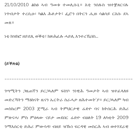
21/10/2010 ልክዕ ኣብ ዓመቱ ተመሊሱኒ። እቲ ንሰሉስ ዝተቛጸርናሉ
ነጥብታት ተረሲዑ፡ ካልእ ሕቶታት፣ ፌሮን በትርን ሒዙ ሳልሳይ ርእሱ ደኣ
መጸ።
ነቲ ክዝክሮ ዘይደሊ ወቕቲ፣ ክጽሕፈሉ ሓይሊ እንተረኺበስ...
(
ይቕጽል
)
______________________________________________________
ገጣሚትን ጋዜጠኛን ይርጋኣለም ፍስሃ፡ ንነዊሕ ዓመታት ኣብ ዝተፈላለዩ
መድረኻትን ማዕከናት ዜናን ኤርትራ ስራሓታ ዘሕተመት’ያ። ይርጋኣለም ካብ
መስከረም 2003 ጀሚራ ኣብ ትምህርታዊ ሬድዮ ባና ክትሰርሕ ድሕሪ
ምጽናሓ፡ ምስ ምዕጻው ናይታ መደበር ሬድዮ ብዕለት 19 ለካቲት 2009
ንማእሰርቲ ድሕሪ ምውሳዳ፡ ብዘይ ዝዀነ ፍርዳዊ መስርሕ ኣብ ወተሃደራዊ