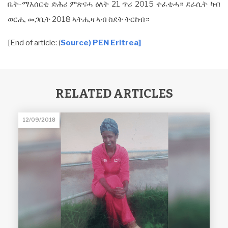
ቤት-ማእሰርቲ ድሕሪ ምጽናሓ ዕለት 21 ጥሪ 2015 ተፈቲሓ። ደራሲት ካብ
ወርሒ መጋቢት 2018 ኣትሒዛ ኣብ ስደት ትርከብ።
[End of article: (
Source) PEN Eritrea]
RELATED ARTICLES
12/09/2018