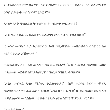
ምትእስሳስር ከም ዘለዎም ንምርዳኦም ዝሓርበተኒ፣ ካልኦት ከኣ ስለምንታይ
ንዓይ ይሕተቱ ዘብሉ’ዮም ነይሮም።
ኣብታ ዕለት ዓብለልቲ ካብ ዝነበራ ነጥብታት መርመራይ፤
“ኣብ ዓድቐይሕ መብራህቲን ቴለፎንን የለን ኢልኪ ተዛሪብኪ።”
‘ንመን? መዓስ? ኢለ ኣይዝክርን፡ ኣብ ዓዲ-ቐይሕ መብራህቲን ቴለፎንን ስለ
ዘየለ ግን ኢለ እኸውን’የ።’
ተመላሊስና ኣብ ሓደ መዕለቢ ስለ ዘይበጻሕና፤ “ኣብ ኢመይል ስለዝጽሓፍክዮ
ብጽሑፍ መርትዖ ከምጽኣልኪ’የ᎓” በለኒ። ንግዜኡ ተዓጽያ።
“እገለ ዝብሃል ኣባል ሚ/ዜና ተፈልጥዮዶ?” ስም ተጋግዩ ነይሩ። ሞያኡ
ስለዝወሰኸላ ግን ፈሊጠዮ ነበረኩ። “እገለ ክትብል ዲኻ’ ክብሎ ስለዘይደለኹ ግን
‘ኣይፈልጦን!’ መለስኩ። ወረቐት ገናጺሉ ልክዕ ስምን ሞያን ጸውዓለይ።
“እወ እፈልጦ።”