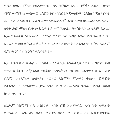
ቀጽሪ ወጻኢ ምዃኑ ነገርናዮ። ንሱ ግና ከምዘሎ ርግጸና ምዃኑ ሓቢሩና ወጸ።
ብናይ ውሽጥጢ መስመር ቴለፎን ናብ ሓላፊየይ ደወልኩ። “ንእከለ ዝደለዩ ሰባት
መጺኦም ኣለዉ ሰብ ድሓን ድማ ኣይመስሉን” ሓበርኩዎ። ከይመለሰለይ እቶም
ሰባት ድሮ ማዕጾ ቤት ጽሕፈቱ ስለ ዝዃሕኵሑ ግን ‘ድሓን መጺኦም ኣለዉ”
ኢሉ ዓጸወኒ። ዕላል ኣባላት “ፓነል ጥዕና” ካብ ጉዳይ ኣኼባ ናብ ጉዳይ እዞም
ኣጋይሽ ገዓዘ። ድሕሪ ደቓይቕ እታ ቴለፎን ኣድሃየት። ኣልዓልክዋ። “ይርጋኣለም
ዲኺ ሓንሳብ’ስከ ንዒ” ሓላፍየይ’ዩ።
እታ ጸባብ ቤት ጽሕፈቱ ብሰባት ኣዕለቕሊቓ ጸንሓትኒ። እቶም ኣጋይሽ፣ ካብ
ዝተሓቱ ክሳብ ዳ/ጀነራል ዝርከቡ ሓለፍትናን ገለ መሳርሕተይን ነበሩ። እቲ
ፈላማ ዝረኣኹዎ ሰብኣይ᎓ ዝርዝር ኣስማት ምጽዋዕ ቀጸለ። ሽዱሽተ
ደቀኣንስትዮ ንርከቦም ሓያሎ ሰባት ድማ ተጠቐስና። በብሓደ ናብታ ጸባብ
ክፍሊ ተኣከብና።
ጸኒሖም በልማማ ስለ ዝገበሩዎ᎓ ኣባል ይዅን ዘይኣባል᎓ ኣብ ቤት-ጽሕፈት
ይጽናሕ ኣብ እንዳሻሂ᎓ ወለንተኛታትን ወጻእተኛታት ከይተረፉ ኣብቲ ካንቸሎ