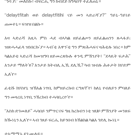
“ንሳ’ያ᎓” መለስኩ፣ ብፍርሒ ግን ከብደይ ክግላበጥ ተፈለጠኒ።
“delaytfitah ወይ delaytfitihi ናይ መን ኣድራሻ’ያ?” ዓይኒ-ዓይነይ
ጠመተኒ። ፍዝዝ በልኩ።
እዛ ኣድራሻ እዚኣ ምስ ሓደ ብኣካል ዘይፈልጦን ዘይፈልጠንን ጸሓፋይ᎓
ዝጽሓሓፈላ ዝነበርኩ’ያ። ኣብ’ቲ እዋን’ቲ ግን ምጽሕሓፍና ዛሕቲሉ ነበረ። ከም
ካልአይቲ ኣድራሻ ከመዝግባ ዘይመረጽኩሉ ቀንዲ ምኽንያት፣ “ደላዪት ፍታሕ”
እንታይ ማለት’ዩ? እንታይ ክትብሊ ኢኺ ደሊኺ? ካብ ዝብሉ ሕቶታት ክሃድም
ኢለ’የ።
ፈቲሹ ክሃስየኒ ዝኽእል ነጥቢ ከምዘይረክብ ርግጸኛ’የ፣ ከለኒ የብለይን ምባለይ
ግን መዛረቢ ነጥቢ ንኽረክብ ተሓባቢረዮ’የ።
“እስከ ድገመለይ” ሓሳበይ ንምጥርናፍ ግዜ ክረክብን ነቲ ዝህቦ ምኽንያት መንጸፍ
ክዀነኒን ኢለ’የ። ኣብ ገጸይ ፍርሒ ከይንበብ ክኽልክል ካልእ ገድሊ ኰነኒ።
ተኣማሚኑ ደጊሙለይ።