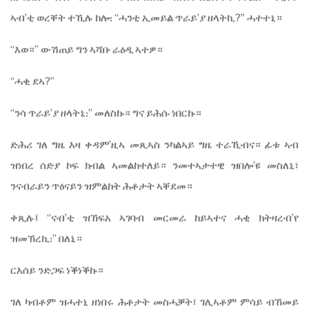
ኣብ’ቲ ወረቐት ተኺሉ ከሎ᎓ “ሓንቲ ኢመይል ጥራይ’ያ ዘላትኪ?” ሓተተኒ።
“እወ።” ውሽጠይ ግን ኣሻቡ ራዕዲ ኣተዎ።
“ሓቂ ደኣ?”
“ንሳ ጥራይ’ያ ዘላትኒ᎓” መለስኩ። ግና ይሕሱ ነበርኩ።
ድሕሪ ገለ ግዜ እዛ ቀዳም’ዚኣ መጺኣስ ንካልኣይ ግዜ ተራኺብና። ፊቱ ኣብ
ዝነበረ ሰድያ ኮፍ ክብል ኣመልከተለይ። ንመተኣታተዊ ዝበሎ’ዩ መስለኒ፣
ንናብራይን ጥዕናይን ዝምልከት ሕቶታት ኣቐደመ።
ቀጺሉ፤ “ናብ’ቲ ዝኸፍአ ኣገባብ መርመራ ከይኣተና ሓቂ ክትዛረብ’የ
ዝመኽረኪ᎓” በለኒ።
ርእሰይ ንድጋፍ ነቕነቕኩ።
ገለ ካብቶም ዝሓተኒ ዘነበሩ ሕቶታት መስሓቓት፣ ገሊኣቶም ምሳይ ብኸመይ