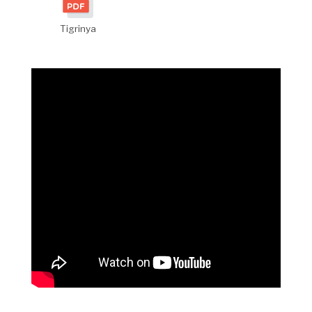
Tigrinya