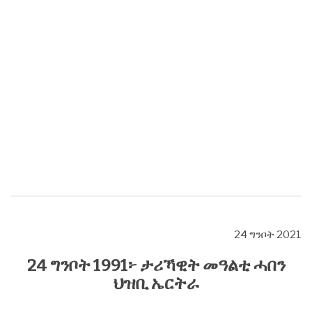
24 ግንቦት 2021
24 ግንቦት 1991፦ ታሪኻዊት
መ
ዓልቲ
ሓበን
ህዝቢ ኤርትራ