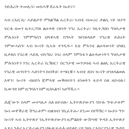
ንድሕሪት ተመሊሳ፣ መስሓቕ ሸራፋት ኰይና።
ኣብ ርእሲ’ዚ፡ ሓይልታት ምክልኻል ኤርትራ፡ ኣብቲ ብመሪር ቃልሲ ናይ ዝያዳ
ፍርቂ ዘመን ዚተረጋገጸ ልዑላዊ ናጽነት ሃገረ ኤርትራ፡ ንዚተጋህሰ ግዝኣታዊ
ምሉእነት ንምምላስን ህላዌኣዊ ስግኣት ንዘንጸላለዎ ሃገራዊ ድሕነት
ንምውሓስን፡ ኣብ ኲናት ኪኣቱ ተገዲዱ። እቲ ምእንቲ ልዑላውነት ህዝቢ
ዚቃለስ ሃገራዊ ሓይሊ ብኣግኡ፡ ነባሪ ሰላም ንምስፋን ልዑላውነትን ግዝኣታዊ
ምሉእነትን ሃገረ ኤርትራ ኪኽበር፣ ስርዓታዊ መጥቃዕቲ ኣብ ልዕሊ ኤርትራዊ
ሃገራዊ መንነትን ሓድነትን ከብቅዕ፣ ተጣቢቑ። ኣብቲ ደበና ኲናት ዘንጸላልወሉ
እዋን፣ ኲናት ብዘይካ ጃምላዊ መቕዘፍትን ዕንወትን ፋይዳ ስለ ዘይብሉ፤
ኪውገድ ከም ዚግባእን ከም ዚከኣልን፤ ኣዘኻኺሩ።
ሕጂ’ውን፡ ሰላም መተካእታ ስለ ዘይብሉ፡ ኢትዮጵያውያን ንኵሉ ግጭታቶም
ኰነ መዋቕራዊ ሽግራቶም፡ ብልዝብ ንኪፈትሑ፡ ደጊሙ የዘኻኽር። ኰይኑ ግን፡
ኲናት ኣብ ኢትዮጵያ ንኢትዮጵያውያን ዚምልከት ውሽጣዊ ጕዳይ ኢትዮጵያ
ኢዩ። ንሕና ኤርትራውያን ህጹጽ ፍታሕ ዘድልዮ ናይ ገዛእ ርእስና ሃገራዊ ጕዳይ