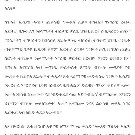
ኣለና።
ግዝኣት ኢሳያስ ሓሳድ፡ ጨፍላቒ፡ ዓመጸኛ ኢዩ። ብግብሪ፡ ንሃገራዊ ረብሓ
ኤርትራ ዚጐድእን ንዕላማታት ብረታዊ ቃልሲ ህዝቢ ኤርትራ ዚጻረርን ጠላም
ሜላታትን ተግባራትን ከሰላስል ጸኒሑ። ነቲ ብሰፊሕ ተሳትፎ ህዝቢ ተነዲፉ
ብቅዋማዊ ባይቶ ዚጸደቐ ቅዋም ኤርትራ ረጊጹ፡ ግዝኣተ ሕጊ ዚግህስ ጨቋኒ
ስርዓት ተኺሉ። ንዕላማታት ሃገራዊ ቻርተር ደርብዩ፡ ሃገርን ህዝብን ከም
ዊንትኡ እናደሃኸ ኣብ መንገዲ ቍልቍለት ጸሚዱ ብዅሉ መዳያት ናብ
ውድቀት ኪደፍእ ጸኒሑ። ብሓጺሩ፡ እቲ ኣረሜናዊ መድቈስቲ ግዝኣት ኢሳያስ
ንኤርትራ ሃገርና ናብ ህዝባ ከነብረላ ዘይክእል ምድራዊት ገሃነም ቀይሩዋ ኣሎ።
ኮታ፡ እንስሳዊ ስነመጐት ናይ ‘ብድሕረይ ሳዕሪ ኣይትብቈላ’ ብምኽታል፡ ንሃገርን
ህዝብን፡ ብዅሉ መለክዒታት፡ ኣመና ኣዳኺሙ ንናጻ ልዑላዊ መጻኢ ሃገረ
ኤርትራ ኣብ ከቢድ ሓደጋ ኣውዲቑ።
እምበኣርከስ፡ እቲ ዚዓበየ እዋናዊ ዕማምና፡ ነቲ ሓሳድ ዓመጸኛ ግዝኣት ኣሊኻ