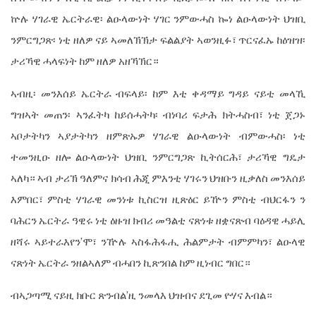
ኵሉ ሃገራዊ ኤርትራዊ፡ ልዑላውነት ሃገር ንምውሓስ ኰነ ልዑላውነት ህዝቢ
ንምርግጋጽ፡ ነቲ ዘለዎ ናይ ኣመለኽኽታ ፍልልያት ኣወንዚፉ፣ ጥርናፈኡ ከዕዝዝ፡
ታሪኻዊ ሓላፍነት ከም ዘለዎ አዘኻኽር።
ኣብዚ፡ መንእሰይ ኤርትራ ብፍላይ፡ ከም እቲ ቀዳማይ ግዳይ ናይቲ መላኺ
ግዝኣት መጠን፡ ኣንፈትካ ከይሰሓትካ፡ ብነባሪ ፍታሕ ክትሓስብ፣ ነቲ ጀጋኑ
ኣቦታትካን ኣያታትካን ዘምጽኡዎ ሃገራዊ ልዑላውነት ብምውሓስ፡ ነቲ
ተመንዚዑ ዘሎ ልዑላውነት ህዝቢ ንምርግጋጽ ኪትሰርሕ፣ ታሪኻዊ ግዴታ
ኣለካ። ኣብ ታሪኽ ዓለምና ክሳብ ሕጂ ምእንቲ ሃገሩን ህዝቡን ዚቃለስ መንእሰይ
እምበር፣ ምስቲ ሃገራዊ መንነቱ ኪስርዝ ዚጽዕር ይዅን ምስቲ ብህርፋን ን
ባሕርን ኤርትራ ዓዊሩ ነቲ ዕዙዝ ክብሪ መዓልቲ ናጽነቱ ዘቋናጽብ ባዕዳዊ ሓይሊ
ዘሻሩ ኣይተራእየን’ሞ፣ ንዅሉ ኣስፋሕፋሒ ሕልምታት ብምምካን፣ ልዑላዊ
ናጽነት ኤርትራ ንዘልኣለም ብሓበን ኪጽንበል ከም ዚነብር ግበር።
ብኣጋጣሚ ናይዚ ክቡር ጽንብል’ዚ ንመላእ ህዝብና ደጊመ ዮሃና እብል።