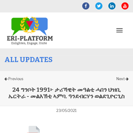
ALL UPDATES
Previous
Next
24 ግንቦት 1991፦ ታሪኻዊት መዓልቲ ሓበን ህዝቢ
ኤርትራ - መልእኽቲ ኣምባ. ዓንደብርሃን ወልደጊዮርጊስ
23/05/2021