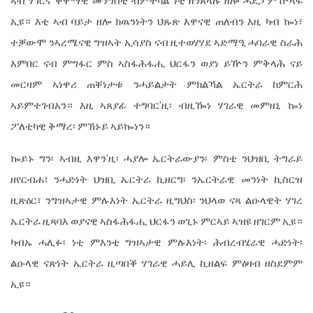
ኣብ ሃገርና ቅዋማዊ መንግስቲ ብምትካል ነቲ ዘንጸላሉ ዘሎ ሓደጋ ምዅላፍ
ኢዩ። እቲ ኣብ ባይታ ዘሎ ክዉንነትን ህጹጽ እዋናዊ ጠለብን እዚ ካብ ኰነ፣
ተቓውሞ ንኣረሜናዊ ግዝኣት ኢሳያስ ናብ ዚተወሃሃደ ኣድማዒ ሓባራዊ ስራሕ
እምበር ናብ ምግፋር ምስ ኣስፋሕፋሒ ህርፋን ወያነ ይዅን ምቅላሕ ናይ
መርዛም ኣነዋሪ ጠቐነታቱ ንሓይልታት ምክልኻል ኤርትራ ከምርሕ
ኣይምተገብአን። እዚ ኣጸያፊ ተግባር’ዚ፡ ብዚዀነ ሃገራዊ መምዘኒ ኰነ
ፖለቲካዊ ቅማረ፡ ምኽኑይ ኣይኰነን።
ኰይኑ ግን፡ ኣብዚ እዋን’ዚ፡ ሓያሎ ኤርትራውያን፡ ምስቲ ንህዝቢ ትግራይ
ዘየርብሐ፣ ንሓድነት ህዝቢ ኤርትራ ኪዘርግ፡ ንኤርትራዊ መንነት ኪስርዝ
ዚጽዕር፣ ንግዝኣታዊ ምሉእነት ኤርትራ ዚግህስ፡ ንህላወ ናጻ ልዑላዊት ሃገረ
ኤርትራ ዚጻባእ ወያናዊ ኣስፋሕፋሒ ህርፋን ወጊኑ ምርኣይ ኣዝዩ ዘገርም ኢዩ።
ካብኡ ሓሊፉ፡ ነቲ ምእንቲ ግዝኣታዊ ምሉእነት፡ ሕብረብሄራዊ ሓድነት፡
ልዑላዊ ናጽነት ኤርትራ ዚጣበቕ ሃገራዊ ሓይሊ ኪዘልፍ ምዕዛብ ዘስደምም
ኢዩ።