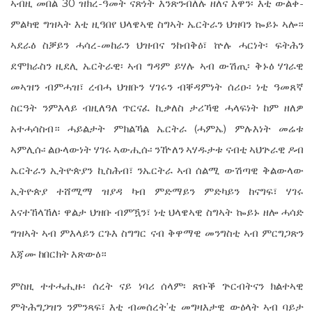
ኣብዚ መበል 30 ዝክረ-ዓመት ናጽነት እንጽንብለሉ ዘለና እዋን፡ እቲ ውልቀ-
ምልካዊ ግዝኣት እቲ ዚዓበየ ህላዌኣዊ ስግኣት ኤርትራን ህዝባን ኰይኑ ኣሎ።
ኣደራዕ ስቓይን ሓሳረ-መከራን ህዝብና ንከብቅዕ፣ ኵሉ ሓርነት፡ ፍትሕን
ደሞክራስን ዚደሊ ኤርትራዊ፡ ኣብ ግዳም ይሃሉ ኣብ ውሽጢ፡ ቅኑዕ ሃገራዊ
መኣዝን ብምሓዝ፣ ረብሓ ህዝቡን ሃገሩን ብቐዳምነት ሰሪዑ፡ ነቲ ዓመጸኛ
ስርዓት ንምእላይ ብዚለዓለ ጥርናፈ ኪቃለስ ታሪኻዊ ሓላፍነት ከም ዘለዎ
አተሓሳስብ። ሓይልታት ምክልኻል ኤርትራ (ሓምኤ) ምሉእነት መሬቱ
ኣምሊሱ፡ ልዑላውነት ሃገሩ ኣውሒሱ፡ ንዅለን ኣሃዱታቱ ናብቲ ኣህጕራዊ ዶብ
ኤርትራን ኢትዮጵያን ኪስሕብ፣ ንኤርትራ ኣብ ሰልሚ ውሽጣዊ ቅልውላው
ኢትዮጵያ ተሸሚማ ዝያዳ ካብ ምድማይን ምድካይን ከናግፍ፣ ሃገሩ
እናተኸላኸለ፡ ዋልታ ህዝቡ ብምዃን፣ ነቲ ህላዌኣዊ ስግኣት ኰይኑ ዘሎ ሓሳድ
ግዝኣት ኣብ ምእላይን ርጉእ ስግግር ናብ ቅዋማዊ መንግስቲ ኣብ ምርግጋጽን
እጃሙ ከበርክት እጽውዕ።
ምስዚ ተተሓሒዙ፡ ሰረት ናይ ነባሪ ሰላም፡ ጽቡቕ ጕርብትናን ክልተኣዊ
ምትሕግጋዝን ንምንጻፍ፣ እቲ ብመሰረት’ቲ መግዛእታዊ ውዕላት ኣብ ባይታ