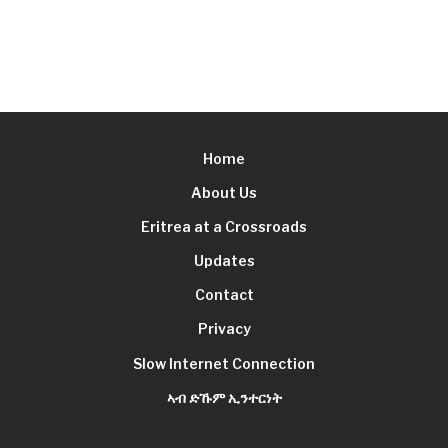
Home
About Us
Eritrea at a Crossroads
Updates
Contact
Privacy
Slow Internet Connection
ኣብ ድኹም ኢንተርነት