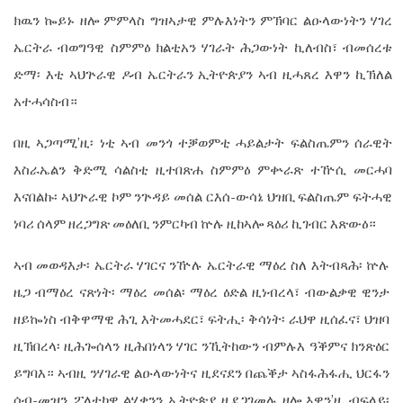
ክዉን ኰይኑ ዘሎ ምምላስ ግዝኣታዊ ምሉእነትን ምኽባር ልዑላውነትን ሃገረ
ኤርትራ ብወግዓዊ ስምምዕ ክልቲአን ሃገራት ሕጋውነት ኪለብስ፣ ብመሰረቱ
ድማ፡ እቲ ኣህጕራዊ ዶብ ኤርትራን ኢትዮጵያን ኣብ ዚሓጸረ እዋን ኪኽለል
አተሓሳስብ።
በዚ ኣጋጣሚ’ዚ፡ ነቲ ኣብ መንጎ ተቓወምቲ ሓይልታት ፍልስጤምን ሰራዊት
እስራኤልን ቅድሚ ሳልስቲ ዚተበጽሐ ስምምዕ ምቍራጽ ተዅሲ መርሓባ
እናበልኩ፡ ኣህጕራዊ ኮም ንጕዳይ መሰል ርእሰ-ውሳኔ ህዝቢ ፍልስጤም ፍትሓዊ
ነባሪ ሰላም ዘረጋግጽ መዕለቢ ንምርካብ ኵሉ ዚከኣሎ ጻዕሪ ኪገብር እጽውዕ።
ኣብ መወዳእታ፡ ኤርትራ ሃገርና ንዅሉ ኤርትራዊ ማዕረ ስለ እትብጻሕ፡ ኵሉ
ዜጋ ብማዕረ ናጽነት፡ ማዕረ መሰል፡ ማዕረ ዕድል ዚነብረላ፣ ብውልቃዊ ዊንታ
ዘይኰነስ ብቅዋማዊ ሕጊ እትመሓደር፣ ፍትሒ፡ ቅሳነት፡ ራህዋ ዚሰፈና፣ ህዝባ
ዚኽበረላ፡ ዚሕጐሰላን ዚሕበነላን ሃገር ንኺትከውን ብምሉእ ዓቕምና ክንጽዕር
ይግባእ። ኣብዚ ንሃገራዊ ልዑላውነትና ዚደናደን በጨቕታ ኣስፋሕፋሒ ህርፋን
ሰብ-መዝን ፖለቲካዊ ልሂቃንን ኢትዮጵያ ዚደጋገመሉ ዘሎ እዋን’ዚ ብፍላይ፡