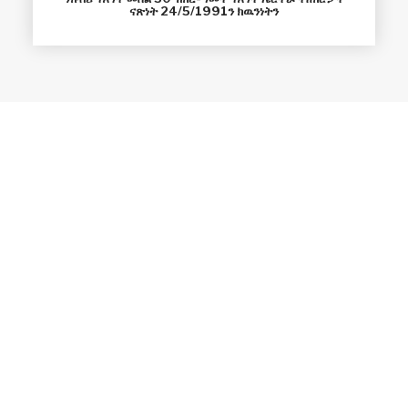
ናጽነት 24/5/1991ን ክዉንነትን