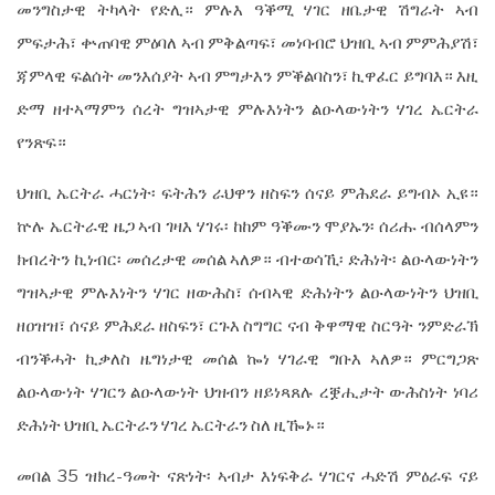
መንግስታዊ ትካላት የድሊ። ምሉእ ዓቕሚ ሃገር ዘቤታዊ ሽግራት ኣብ
ምፍታሕ፣ ቍጠባዊ ምዕባለ ኣብ ምቅልጣፍ፣ መነባብሮ ህዝቢ ኣብ ምምሕያሽ፣
ጃምላዊ ፍልሰት መንእሰያት ኣብ ምግታእን ምቕልባስን፣ ኪዋፈር ይግባእ። እዚ
ድማ ዘተኣማምን ሰረት ግዝኣታዊ ምሉእነትን ልዑላውነትን ሃገረ ኤርትራ
የንጽፍ።
ህዝቢ ኤርትራ ሓርነት፡
ፍትሕን
ራህዋን
ዘስፍን
ሰናይ
ምሕደራ
ይግብኦ ኢዩ።
ኵሉ ኤርትራዊ ዜጋ ኣብ ገዛእ ሃገሩ፡ ከከም ዓቕሙን ሞያኡን፡ ሰሪሑ ብሰላምን
ክብረትን ኪነብር፡ መሰረታዊ መሰል ኣለዎ። ብተወሳኺ፡ ድሕነት፡ ልዑላውነትን
ግዝኣታዊ ምሉእነትን ሃገር ዘውሕስ፣ ሰብኣዊ ድሕነትን ልዑላውነትን ህዝቢ
ዘዐዝዝ፣ ሰናይ ምሕደራ ዘስፍን፣ ርጉእ ስግግር ናብ ቅዋማዊ ስርዓት ንምድራኽ
ብንቕሓት ኪቃለስ ዜግነታዊ መሰል ኰነ ሃገራዊ ግቡእ ኣለዎ። ምርግጋጽ
ልዑላውነት ሃገርን ልዑላውነት ህዝብን ዘይነጻጸሉ ረቛሒታት ውሕስነት ነባሪ
ድሕነት ህዝቢ ኤርትራን ሃገረ ኤርትራን ስለ ዚዀኑ።
መበል 35 ዝክረ-ዓመት ናጽነት፡ ኣብታ እነፍቅራ ሃገርና ሓድሽ ምዕራፍ ናይ