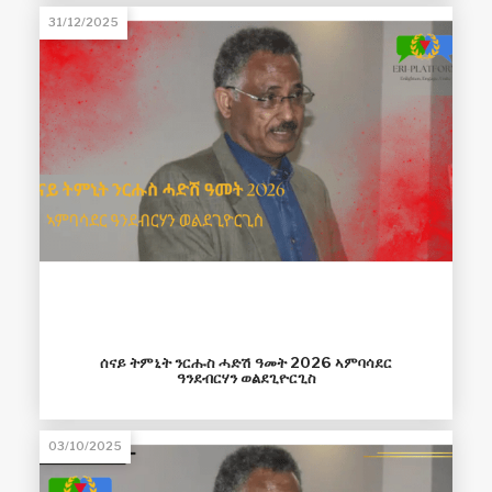
31/12/2025
ሰናይ ትምኒት ንርሑስ ሓድሽ ዓመት 2026 ኣምባሳደር
ዓንደብርሃን ወልደጊዮርጊስ
03/10/2025