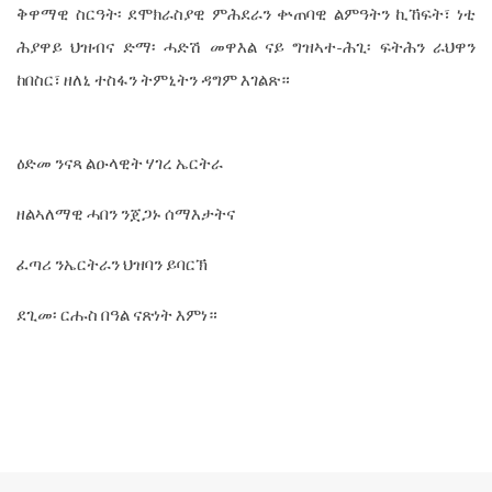
ቅዋማዊ ስርዓት፡ ደሞክራስያዊ ምሕደራን ቍጠባዊ ልምዓትን ኪኸፍት፣ ነቲ
ሕያዋይ ህዝብና ድማ፡ ሓድሽ መዋእል ናይ ግዝኣተ-ሕጊ፡ ፍትሕን ራህዋን
ከበስር፣ ዘለኒ ተስፋን ትምኒትን ዳግም እገልጽ።
ዕድመ ንናጻ ልዑላዊት ሃገረ ኤርትራ
ዘልኣለማዊ ሓበን ንጀጋኑ ሰማእታትና
ፈጣሪ ንኤርትራን ህዝባን ይባርኽ
ደጊመ፡ ርሑስ በዓል ናጽነት እምነ።